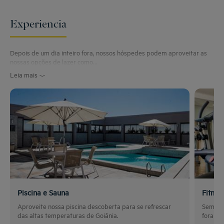
Experiencia
Depois de um dia inteiro fora, nossos hóspedes podem aproveitar as
nossas opções de lazer como...
Leia mais
Piscina e Sauna
Fitnes
Aproveite nossa piscina descoberta para se refrescar
Sem des
das altas temperaturas de Goiânia.
fora de