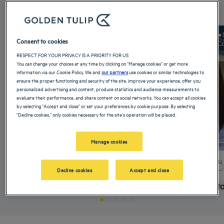
5 categorias disponíveis :
De 16 m²
Check-in:
14:00
De 
Consent to cookies
Max
Check-out:
12:00
Max
RESPECT FOR YOUR PRIVACY IS A PRIORITY FOR US
You can change your choices at any time by clicking on "Manage cookies" or get more
information via our Cookie Policy. We and
our partners
use cookies or similar technologies to
ensure the proper functioning and security of the site, improve your experience, offer you
personalized advertising and content, produce statistics and audience measurements to
evaluate their performance, and share content on social networks. You can accept all cookies
by selecting "Accept and close" or set your preferences by cookie purpose. By selecting
"Decline cookies," only cookies necessary for the site's operation will be placed.
Manage cookies
+ info
Decline cookies
Accept and close
Quarto padrão
Quarto