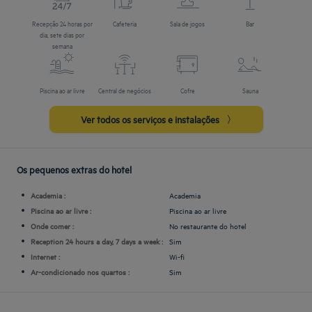
Recepção 24 horas por
Cafeteria
Sala de jogos
Bar
dia, sete dias por
semana
Piscina ao ar livre
Central de negócios
Cofre
Sauna
Ver todos os serviços e instalações
Os pequenos extras do hotel
Academia :
Academia
Piscina ao ar livre :
Piscina ao ar livre
Onde comer :
No restaurante do hotel
Reception 24 hours a day, 7 days a week :
Sim
Internet :
Wi-fi
Ar-condicionado nos quartos :
Sim