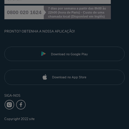
7 dias por semana a partir das 8h00 às
0800 020 1624
22h00 (hora de Paris) - Custo de uma
chamada local
(
Disponível em Inglês
)
PRONTO? OBTENHA A NOSSA APLICAÇÃO!
Download no Google Play
Download no App Store
SIGA-NOS
Copyright 2022 site