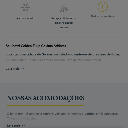
Todos os serviços
Ar-condicionado
Recepção 24 horas por
dia, sete dias por
semana
Seu hotel Golden Tulip Goiânia Address
Localizado na cidade de Goiânia, no Estado do centro-oeste brasileiro de Goiás,
o Golden Tulip Goiania Address acomoda um espectro completo de...
Leia mais
NOSSAS ACOMODAÇÕES
O hotel tem 115 amplos e confortáveis apartamentos divididos em 5 categorias.
Todos com mesa de...
Leia mais