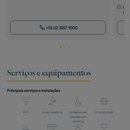
Open
Horá
+55 62 3257 1000
Serviços e equipamentos
Principais serviços e instalações
Wi-Fi
Acesso à academia
Instalações para
Ar-condicionado
hóspedes com
deficiência