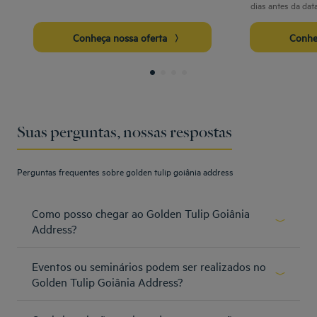
dias antes da dat
Conheça nossa oferta
Conh
Suas perguntas, nossas respostas
Perguntas frequentes sobre golden tulip goiânia address
Como posso chegar ao Golden Tulip Goiânia
Address?
O hotel está localizado em uma área nobre da cidade de
Eventos ou seminários podem ser realizados no
goiânia. A 13km do Aeroporto de Goiânia.
Golden Tulip Goiânia Address?
Saiba mais
O Golden Tulip Goiânia Address está localizado em uma