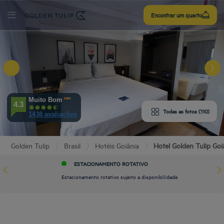
nscreva-
Encontrar um quarto
se
 HOTEL
Muito Bom
4.3
MODAÇÕES
Todas as fotos (110)
1438 avaliações
ERIENCIA
Golden Tulip
Brasil
Hotéis Goiânia
Hotel Golden Tulip Goi
ERVIÇOS
ESTACIONAMENTO ROTATIVO
Estacionamento rotativo sujeito a disponibilidade
ALIAÇÕES
RANTE E BAR