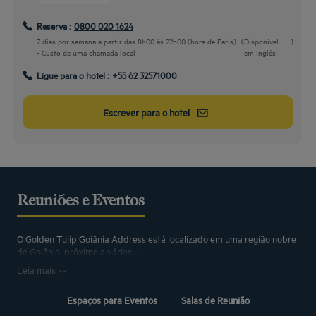
Reserva :
0800 020 1624
7 dias por semana a partir das 8h00 às 22h00 (hora de Paris)
(
Disponível
)
- Custo de uma chamada local
em Inglês
Ligue para o hotel :
+55 62 32571000
Escrever para o hotel
Reuniões e Eventos
O Golden Tulip Goiânia Address está localizado em uma região nobre
de Goiânia, próximo a várias...
Leia mais
Espaços para Eventos
Salas de Reunião