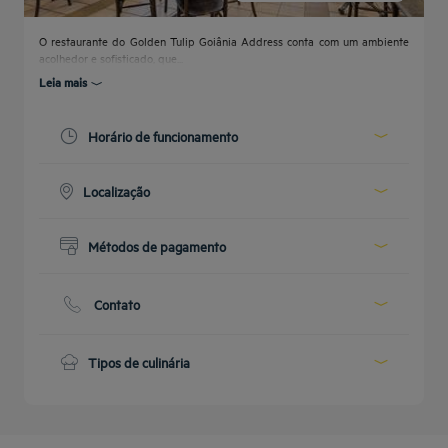
O restaurante do Golden Tulip Goiânia Address conta com um ambiente
acolhedor e sofisticado, que...
Leia mais
Get a
callback
PERGUNTAS
CONTACTE-
Horário de funcionamento
to book
FREQUENTES
NOS
Today :
06:00 - 10:00
Localização
19:00 - 23:00
See all timetables
Térreo
Métodos de pagamento
Dinheiro
Cartão de Crédito
Contato
Phone :
+55 62 3257 1000
E-mail :
gtaw.reservas@goldentulip.com.br
Tipos de culinária
Internacional
Bufê de café da manhã