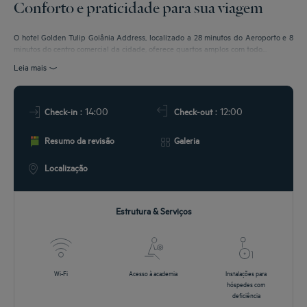
Conforto e praticidade para sua viagem
E LOCALIZAÇÃO
O hotel Golden Tulip Goiânia Address, localizado a 28 minutos do Aeroporto e 8
VENTOS
minutos do centro comercial da cidade, oferece quartos amplos com todo...
Leia mais
FERTAS
: 14:00
: 12:00
Check-in
Check-out
Resumo da revisão
Galeria
Localização
Estrutura & Serviços
Wi-Fi
Acesso à academia
Instalações para
hóspedes com
deficiência